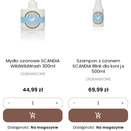
Mydło ozonowe SCANDIA
Szampon z ozonem
WildWildWash 300ml
SCANDIA Blink dla koni j.s
500ml
ZADBANEKONIE
ZADBANEKONIE
44,99 zł
69,99 zł
-
+
-
+
Dodaj do koszyka
Dodaj do kosz


Dostępność:
Na magazynie
Dostępność:
Na magazynie