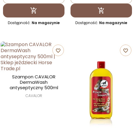
Dodaj do koszyka
Dodaj do kosz


Dostępność:
Na magazynie
Dostępność:
Na magazynie
favorite_border
favorite_border
Szampon CAVALOR
DermaWash
antyseptyczny 500ml
CAVALOR