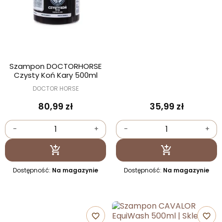
Szampon DOCTORHORSE
Czysty Koń Kary 500ml
DOCTOR HORSE
80,99 zł
35,99 zł
-
+
-
+
Dodaj do koszyka
Dodaj do kosz


Dostępność:
Na magazynie
Dostępność:
Na magazynie
favorite_border
favorite_border