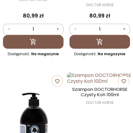
DOCTOR HORSE
80,99 zł
80,99 zł
-
+
-
+
Dodaj do koszyka
Dodaj do kosz


Dostępność:
Na magazynie
Dostępność:
Na magazynie
favorite_border
favorite_border
Szampon DOCTORHORSE
Czysty Koń 100ml
DOCTOR HORSE