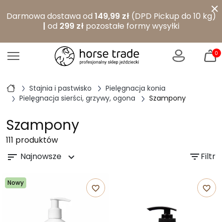
×
Darmowa dostawa od
149,99 zł
(DPD Pickup do 10 kg)
|
od
299 zł
pozostałe formy wysyłki
0
Stajnia i pastwisko
Pielęgnacja konia
Pielęgnacja sierści, grzywy, ogona
Szampony
Szampony
111 produktów
Najnowsze
filter_list
Filtr
sort
expand_more
Nowy
favorite_border
favorite_border