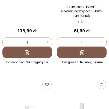
Szampon LEOVET
PowerShampoo 500ml
rumianek
LEOVET
108,99 zł
61,99 zł
-
+
-
+
Dodaj do koszyka
Dodaj do kosz


Dostępność:
Na magazynie
Dostępność:
Na magazynie
favorite_border
favorite_border