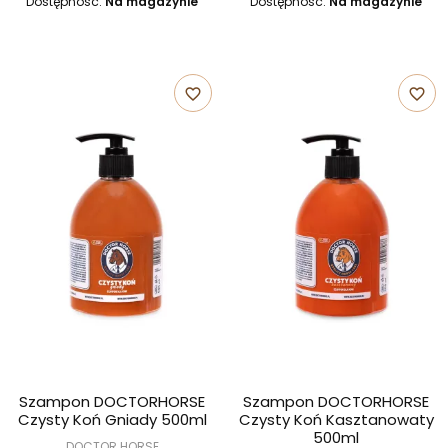
Dostępność:
Na magazynie
Dostępność:
Na magazynie
favorite_border
favorite_border
Szampon DOCTORHORSE
Szampon DOCTORHORSE
Czysty Koń Gniady 500ml
Czysty Koń Kasztanowaty
500ml
DOCTOR HORSE