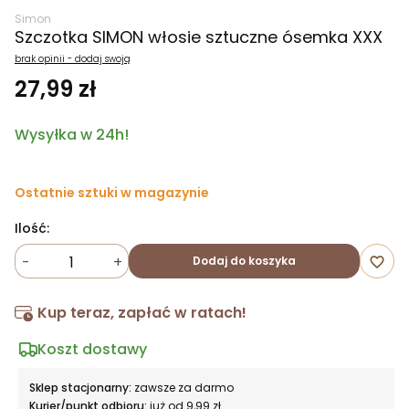
Simon
Szczotka SIMON włosie sztuczne ósemka XXX
brak opinii - dodaj swoją
27,99 zł
Wysyłka w 24h!
Ostatnie sztuki w magazynie
Ilość:
-
+
Dodaj do koszyka
favorite_border
Kup teraz, zapłać w ratach!
Koszt dostawy
Sklep stacjonarny:
zawsze za darmo
Kurier/punkt odbioru:
już od 9,99 zł