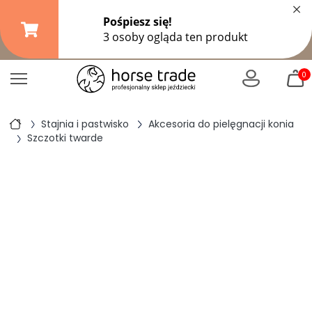
×
Darmowa dostawa od
149,99 zł
(DPD Pickup do 10 kg)
|
od
299 zł
pozostałe formy wysyłki
0
Stajnia i pastwisko
Akcesoria do pielęgnacji konia
Szczotki twarde