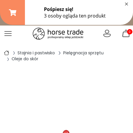
×
Darmowa dostawa od
149,99 zł
(DPD Pickup do 10 kg)
|
od
299 zł
pozostałe formy wysyłki
0
Stajnia i pastwisko
Pielęgnacja sprzętu
Oleje do skór