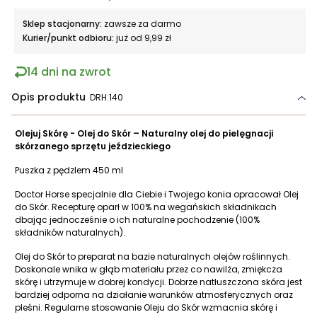
Sklep stacjonarny:
zawsze za darmo
Kurier/punkt odbioru:
już od 9,99 zł
14 dni na zwrot
Opis produktu
DRH:140
Olejuj Skórę - Olej do Skór – Naturalny olej do pielęgnacji
skórzanego sprzętu jeździeckiego
Puszka z pędzlem 450 ml
Doctor Horse specjalnie dla Ciebie i Twojego konia opracował Olej
do Skór. Recepturę oparł w 100% na wegańskich składnikach
dbając jednocześnie o ich naturalne pochodzenie (100%
składników naturalnych).
Olej do Skór to preparat na bazie naturalnych olejów roślinnych.
Doskonale wnika w głąb materiału przez co nawilża, zmiękcza
skórę i utrzymuje w dobrej kondycji. Dobrze natłuszczona skóra jest
bardziej odporna na działanie warunków atmosferycznych oraz
pleśni. Regularne stosowanie Oleju do Skór wzmacnia skórę i