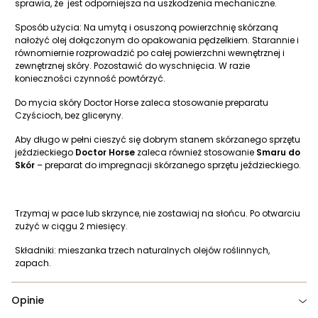
sprawia, że jest odporniejsza na uszkodzenia mechaniczne.
Sposób użycia: Na umytą i osuszoną powierzchnię skórzaną
nałożyć olej dołączonym do opakowania pędzelkiem. Starannie i
równomiernie rozprowadzić po całej powierzchni wewnętrznej i
zewnętrznej skóry. Pozostawić do wyschnięcia. W razie
konieczności czynność powtórzyć.
Do mycia skóry Doctor Horse zaleca stosowanie preparatu
Czyścioch, bez gliceryny.
Aby długo w pełni cieszyć się dobrym stanem skórzanego sprzętu
jeździeckiego
Doctor Horse
zaleca również stosowanie
Smaru do
Skór
– preparat do impregnacji skórzanego sprzętu jeździeckiego.
Trzymaj w pace lub skrzynce, nie zostawiaj na słońcu. Po otwarciu
zużyć w ciągu 2 miesięcy.
Składniki: mieszanka trzech naturalnych olejów roślinnych,
zapach.
Opinie