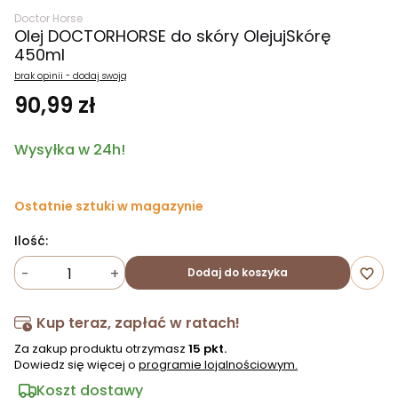
Doctor Horse
Olej DOCTORHORSE do skóry OlejujSkórę
450ml
brak opinii - dodaj swoją
90,99 zł
Wysyłka w 24h!
Ostatnie sztuki w magazynie
Ilość:
-
+
Dodaj do koszyka
favorite_border
Kup teraz, zapłać w ratach!
Za zakup produktu otrzymasz
15 pkt.
Dowiedz się więcej o
programie lojalnościowym.
Koszt dostawy