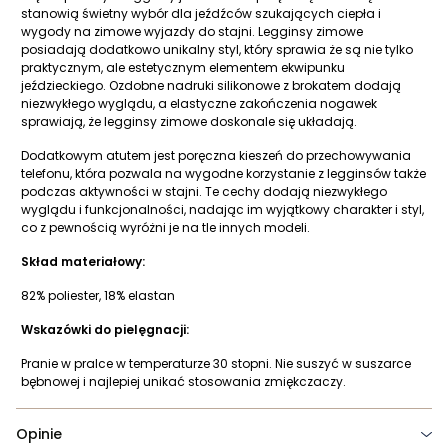
stanowią świetny wybór dla jeźdźców szukających ciepła i
wygody na zimowe wyjazdy do stajni. Legginsy zimowe
posiadają dodatkowo unikalny styl, który sprawia że są nie tylko
praktycznym, ale estetycznym elementem ekwipunku
jeździeckiego. Ozdobne nadruki silikonowe z brokatem dodają
niezwykłego wyglądu, a elastyczne zakończenia nogawek
sprawiają, że legginsy zimowe doskonale się układają.
Dodatkowym atutem jest poręczna kieszeń do przechowywania
telefonu, która pozwala na wygodne korzystanie z legginsów także
podczas aktywności w stajni. Te cechy dodają niezwykłego
wyglądu i funkcjonalności, nadając im wyjątkowy charakter i styl,
co z pewnością wyróżni je na tle innych modeli.
Skład materiałowy:
82% poliester, 18% elastan
Wskazówki do pielęgnacji:
Pranie w pralce w temperaturze 30 stopni. Nie suszyć w suszarce
bębnowej i najlepiej unikać stosowania zmiękczaczy.
Opinie