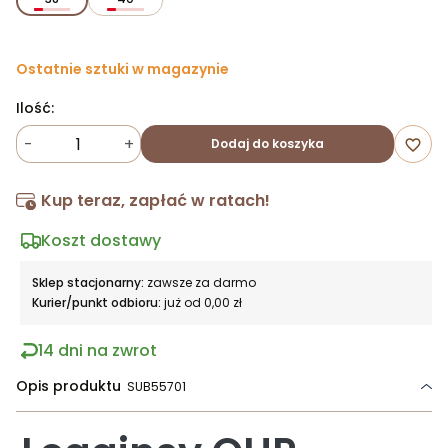
Ostatnie sztuki w magazynie
Ilość:
-
+
Dodaj do koszyka
favorite_border
Kup teraz, zapłać w ratach!
Koszt dostawy
Sklep stacjonarny:
zawsze za darmo
Kurier/punkt odbioru:
już od 0,00 zł
14 dni na zwrot
Opis produktu
SUB55701