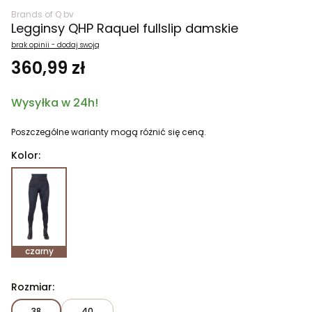
Brands of Q bv
Legginsy QHP Raquel fullslip damskie
brak opinii - dodaj swoją
360,99 zł
Wysyłka w 24h!
Poszczególne warianty mogą różnić się ceną.
Kolor:
czarny
Rozmiar:
38
40