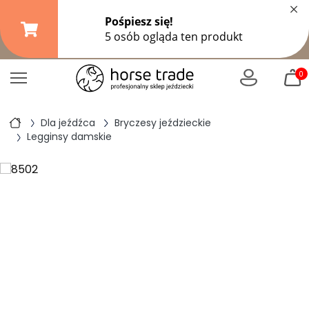
×
Darmowa dostawa od
149,99 zł
(DPD Pickup do 10 kg)
|
od
299 zł
pozostałe formy wysyłki
0
Dla jeźdźca
Bryczesy jeździeckie
Legginsy damskie