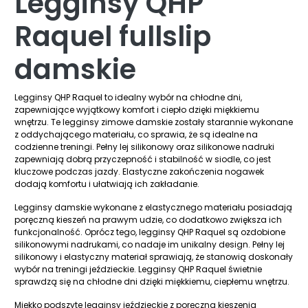
Legginsy QHP
Raquel fullslip
damskie
Legginsy QHP Raquel to idealny wybór na chłodne dni,
zapewniające wyjątkowy komfort i ciepło dzięki miękkiemu
wnętrzu. Te legginsy zimowe damskie zostały starannie wykonane
z oddychającego materiału, co sprawia, że są idealne na
codzienne treningi. Pełny lej silikonowy oraz silikonowe nadruki
zapewniają dobrą przyczepność i stabilność w siodle, co jest
kluczowe podczas jazdy. Elastyczne zakończenia nogawek
dodają komfortu i ułatwiają ich zakładanie.
Legginsy damskie wykonane z elastycznego materiału posiadają
poręczną kieszeń na prawym udzie, co dodatkowo zwiększa ich
funkcjonalność. Oprócz tego, legginsy QHP Raquel są ozdobione
silikonowymi nadrukami, co nadaje im unikalny design. Pełny lej
silikonowy i elastyczny materiał sprawiają, że stanowią doskonały
wybór na treningi jeździeckie. Legginsy QHP Raquel świetnie
sprawdzą się na chłodne dni dzięki miękkiemu, ciepłemu wnętrzu.
Miękko podszyte legginsy jeździeckie z poręczną kieszenią