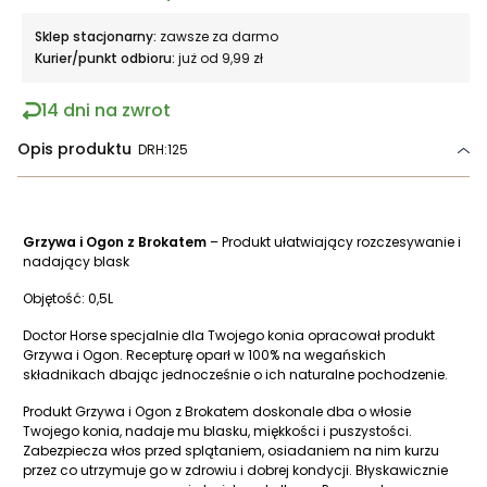
Sklep stacjonarny:
zawsze za darmo
Kurier/punkt odbioru:
już od 9,99 zł
14 dni na zwrot
Opis produktu
DRH:125
Grzywa i Ogon z Brokatem
– Produkt ułatwiający rozczesywanie i
nadający blask
Objętość: 0,5L
Doctor Horse specjalnie dla Twojego konia opracował produkt
Grzywa i Ogon. Recepturę oparł w 100% na wegańskich
składnikach dbając jednocześnie o ich naturalne pochodzenie.
Produkt Grzywa i Ogon z Brokatem doskonale dba o włosie
Twojego konia, nadaje mu blasku, miękkości i puszystości.
Zabezpiecza włos przed splątaniem, osiadaniem na nim kurzu
przez co utrzymuje go w zdrowiu i dobrej kondycji. Błyskawicznie