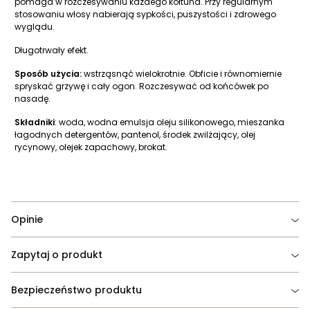
pomaga w rozczesywaniu każdego kołtuna. Przy regularnym
stosowaniu włosy nabierają sypkości, puszystości i zdrowego
wyglądu.
Długotrwały efekt.
Sposób użycia:
wstrząsnąć wielokrotnie. Obficie i równomiernie
spryskać grzywę i cały ogon. Rozczesywać od końcówek po
nasadę.
Składniki
: woda, wodna emulsja oleju silikonowego, mieszanka
łagodnych detergentów, pantenol, środek zwilżający, olej
rycynowy, olejek zapachowy, brokat.
Opinie
Zapytaj o produkt
Bezpieczeństwo produktu