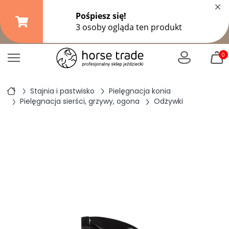
×
Darmowa dostawa od
149,99 zł
(DPD Pickup do 10 kg)
|
od
299 zł
pozostałe formy wysyłki
0
Stajnia i pastwisko
Pielęgnacja konia
Pielęgnacja sierści, grzywy, ogona
Odżywki