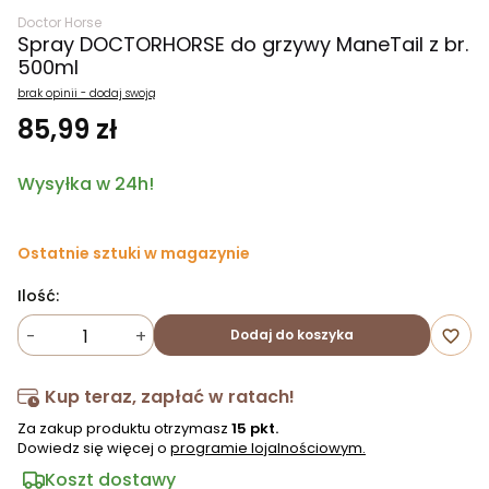
Doctor Horse
Spray DOCTORHORSE do grzywy ManeTail z br.
500ml
brak opinii - dodaj swoją
85,99 zł
Wysyłka w 24h!
Ostatnie sztuki w magazynie
Ilość:
-
+
Dodaj do koszyka
favorite_border
Kup teraz, zapłać w ratach!
Za zakup produktu otrzymasz
15 pkt.
Dowiedz się więcej o
programie lojalnościowym.
Koszt dostawy