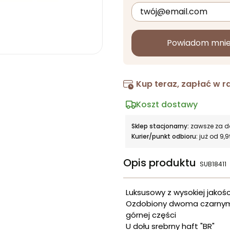
Powiadom mnie 
Kup teraz, zapłać w r
Koszt dostawy
Sklep stacjonarny:
zawsze za 
Kurier/punkt odbioru:
już od 9,9
Opis produktu
SUB18411
Luksusowy z wysokiej jakośc
Ozdobiony dwoma czarnymi
górnej części
U dołu srebrny haft "BR"