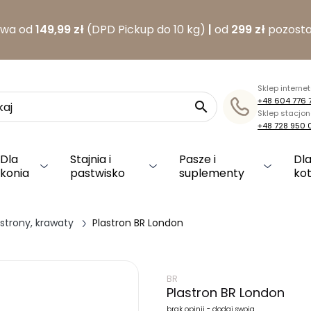
awa od
149,99 zł
(DPD Pickup do 10 kg)
|
od
299 zł
pozosta
Sklep interne
+48 604 776 

Sklep stacjo
+48 728 950 
Dla
Stajnia i
Pasze i
Dla
konia
pastwisko
suplementy
ko
astrony, krawaty
Plastron BR London
BR
Plastron BR London
brak opinii - dodaj swoją