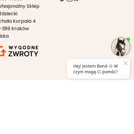
ofesjonalny Sklep
ździecki
chała Korpala 4
-389 Kraków
lska