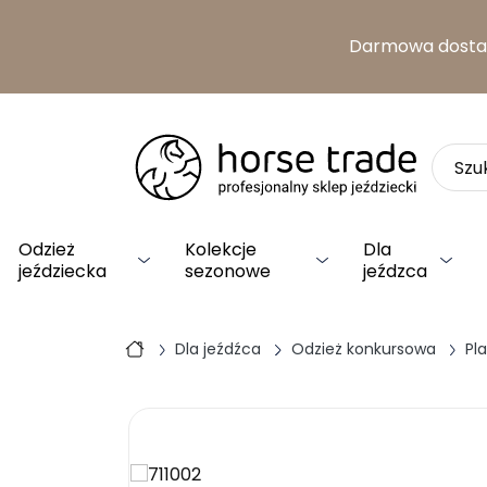
Darmowa dost
Odzież
Kolekcje
Dla
jeździecka
sezonowe
jeźdzca
Dla jeźdźca
Odzież konkursowa
Pl