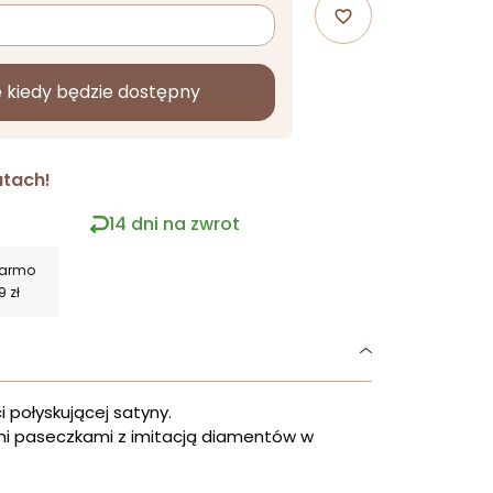
favorite_border
kiedy będzie dostępny
atach!
14 dni na zwrot
darmo
9 zł
i połyskującej satyny.
 paseczkami z imitacją diamentów w