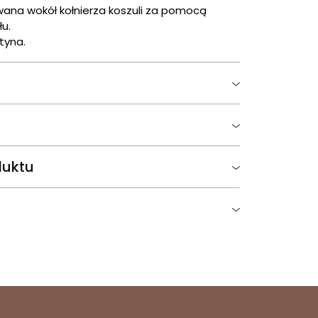
na wokół kołnierza koszuli za pomocą
łu.
tyna.
duktu