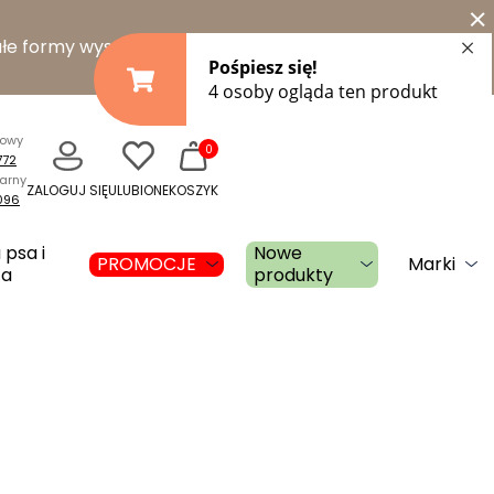
×
łe formy wysyłki
towy
0
772
narny
ZALOGUJ SIĘ
ULUBIONE
KOSZYK
096
 psa i
Nowe
PROMOCJE
Marki
ta
produkty