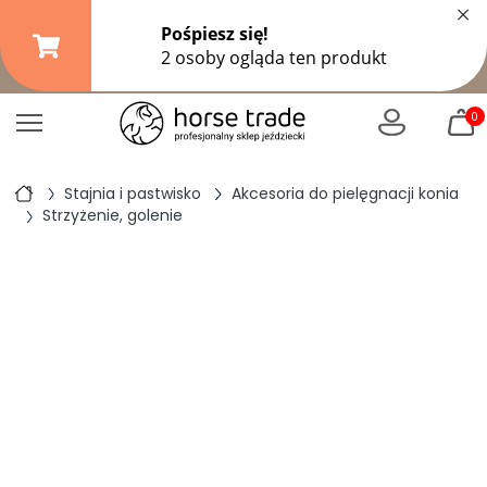
×
Darmowa dostawa od
149,99 zł
(DPD Pickup do 10 kg)
|
od
299 zł
pozostałe formy wysyłki
0
Stajnia i pastwisko
Akcesoria do pielęgnacji konia
Strzyżenie, golenie