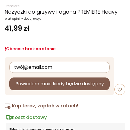
Premiere
Nożyczki do grzywy i ogona PREMIERE Heavy
brak opinii - dodaj swoją
41,99 zł
Obecnie brak na stanie
Powiadom mnie kiedy będzie dostępny
favorite_border
Kup teraz, zapłać w ratach!
Koszt dostawy
Sklep stacjonarny:
zawsze za darmo