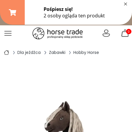
×
Darmowa dostawa od
149,99 zł
(DPD Pickup do 10 kg)
|
od
299 zł
pozostałe formy wysyłki
0
Dla jeźdźca
Zabawki
Hobby Horse