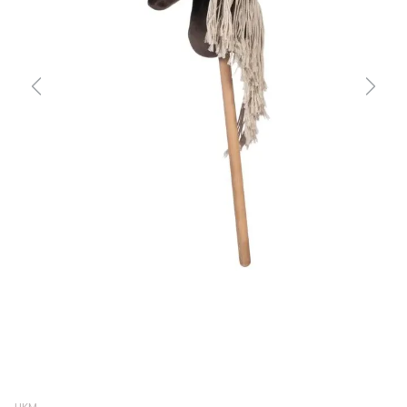
Previous
Next