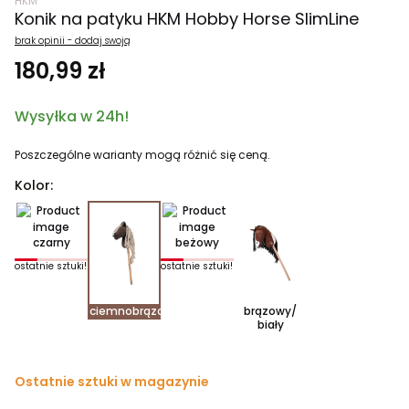
HKM
Konik na patyku HKM Hobby Horse SlimLine
brak opinii - dodaj swoją
180,99 zł
Wysyłka w 24h!
Poszczególne warianty mogą różnić się ceną.
Kolor:
czarny
beżowy
ostatnie sztuki!
ostatnie sztuki!
ciemnobrązowy
brązowy/
biały
Ostatnie sztuki w magazynie