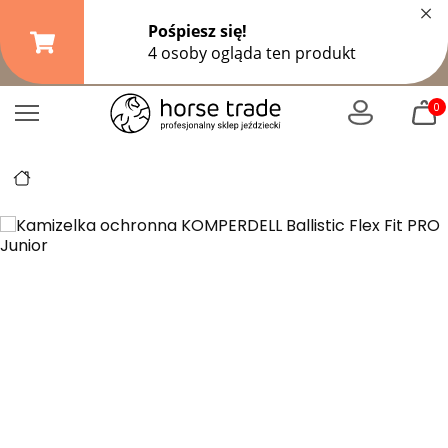
×
Darmowa dostawa od
149,99 zł
(DPD Pickup do 10 kg)
|
od
299 zł
pozostałe formy wysyłki
0