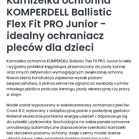
Kamizelka ochronna
KOMPERDELL Ballistic
Flex Fit PRO Junior -
idealny ochraniacz
pleców dla dzieci
Kamizelka ochronna KOMPERDELL Ballistic Flex Fit PRO Junior to lekki
i wygodny protektor kręgosłupa, przeznaczony do jazdy konnej
oraz innych aktywności wymagających zwiększonej ochrony.
Nowoczesna konstrukcja zapewnia wysoki poziom
bezpieczeństwa, a jednocześnie nie ogranicza swobody ruchów
młodego jeźdźca podczas treningu, jazdy rekreacyjnej czy pracy
w stajni.
Model został wyposażony w wielowarstwowy ochraniacz pleców
Cross 8.0, wykonany z adaptacyjnej pianki o podwójnej gęstości.
Materiał skutecznie pochłania energię uderzeń i dopasowuje się
do sylwetki użytkownika. Nachodzące na siebie panele ochronne
umożliwiają automatyczne dopasowanie szerokości kamizelki
bez obniżenia poziomu ochrony, dzięki czemu model dobrze
układa się na ciele i pozostaje stabilny podczas ruchu.