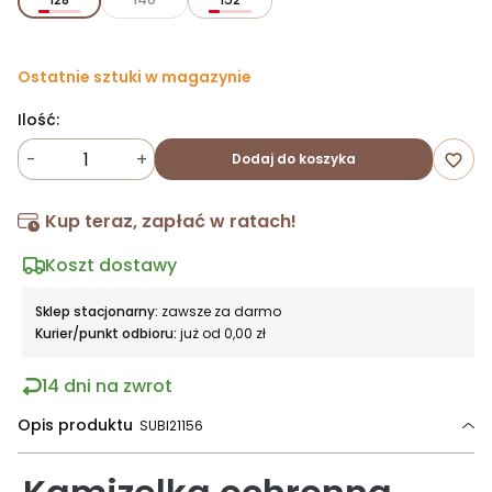
Ostatnie sztuki w magazynie
Ilość:
-
+
Dodaj do koszyka
favorite_border
Kup teraz, zapłać w ratach!
Koszt dostawy
Sklep stacjonarny:
zawsze za darmo
Kurier/punkt odbioru:
już od 0,00 zł
14 dni na zwrot
Opis produktu
SUBI21156