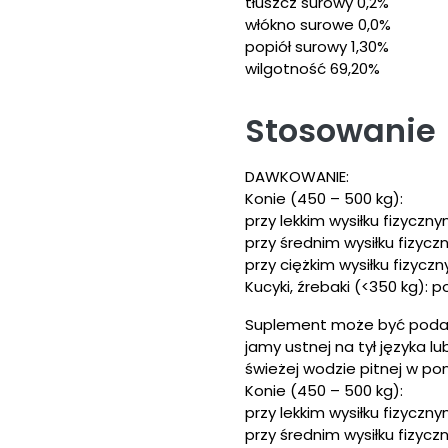
tłuszcz surowy 0,2%
włókno surowe 0,0%
popiół surowy 1,30%
wilgotność 69,20%
Stosowanie
DAWKOWANIE:
Konie (450 – 500 kg):
przy lekkim wysiłku fizyczny
przy średnim wysiłku fizycz
przy ciężkim wysiłku fizyczn
Kucyki, źrebaki (<350 kg):
Suplement może być podan
jamy ustnej na tył języka l
świeżej wodzie pitnej w po
Konie (450 – 500 kg):
przy lekkim wysiłku fizyczny
przy średnim wysiłku fizycz