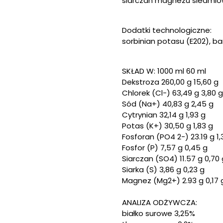
siarczan magnezu siedmio
Dodatki technologiczne:
sorbinian potasu (E202), ba
SKŁAD W: 1000 ml 60 ml
Dekstroza 260,00 g 15,60 g
Chlorek (Cl-) 63,49 g 3,80 g
Sód (Na+) 40,83 g 2,45 g
Cytrynian 32,14 g 1,93 g
Potas (K+) 30,50 g 1,83 g
Fosforan (PO4 2-) 23.19 g 1,
Fosfor (P) 7,57 g 0,45 g
Siarczan (SO4) 11.57 g 0,70 
Siarka (S) 3,86 g 0,23 g
Magnez (Mg2+) 2.93 g 0,17 
ANALIZA ODŻYWCZA:
białko surowe 3,25%