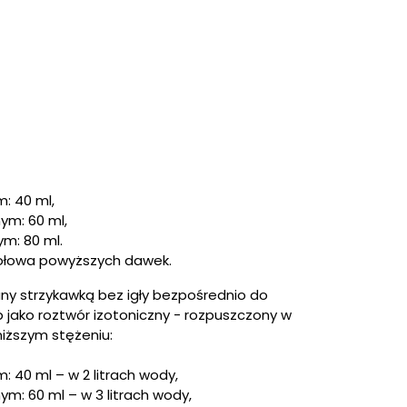
m: 40 ml,
nym: 60 ml,
ym: 80 ml.
 połowa powyższych dawek.
y strzykawką bez igły bezpośrednio do
ub jako roztwór izotoniczny - rozpuszczony w
niższym stężeniu:
m: 40 ml – w 2 litrach wody,
nym: 60 ml – w 3 litrach wody,