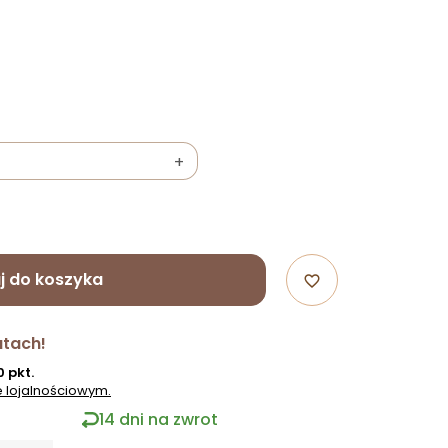
+
j do koszyka
favorite_border
atach!
0 pkt.
 lojalnościowym.
14 dni na zwrot