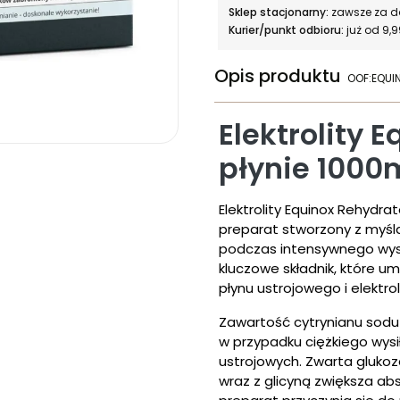
Sklep stacjonarny:
zawsze za 
Kurier/punkt odbioru:
już od 9,9
Opis produktu
OOF:EQUI
Elektrolity 
płynie 1000
Elektrolity Equinox Rehydr
preparat stworzony z myśl
podczas intensywnego wysi
kluczowe składnik, które u
płynu ustrojowego i elektro
Zawartość cytrynianu sodu 
w przypadku ciężkiego wysi
ustrojowych. Zwarta glukoz
wraz z glicyną zwiększa abs