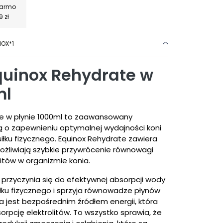
darmo
9 zł
NOX*1
Equinox Rehydrate w
ml
ate w płynie 1000ml to zaawansowany
ą o zapewnieniu optymalnej wydajności koni
łku fizycznego. Equinox Rehydrate zawiera
możliwiają szybkie przywrócenie równowagi
litów w organizmie konia.
przyczynia się do efektywnej absorpcji wody
łku fizycznego i sprzyja równowadze płynów
a jest bezpośrednim źródłem energii, która
orpcję elektrolitów. To wszystko sprawia, że