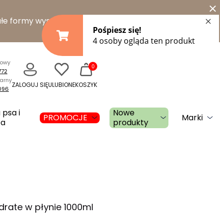
×
łe formy wysyłki
towy
0
772
narny
ZALOGUJ SIĘ
ULUBIONE
KOSZYK
096
 psa i
Nowe
PROMOCJE
Marki
ta
produkty
ydrate w płynie 1000ml