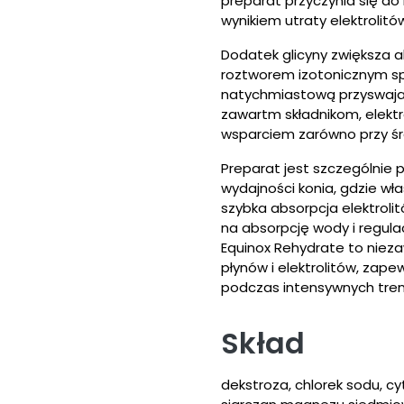
preparat przyczynia się do 
wynikiem utraty elektrolitó
Dodatek glicyny zwiększa a
roztworem izotonicznym sp
natychmiastową przyswajaln
zawartm składnikom, elektr
wsparciem zarówno przy śred
Preparat jest szczególnie
wydajności konia, gdzie wł
szybka absorpcja elektroli
na absorpcję wody i regulac
Equinox Rehydrate to niez
płynów i elektrolitów, zap
podczas intensywnych tre
Skład
dekstroza, chlorek sodu, cy