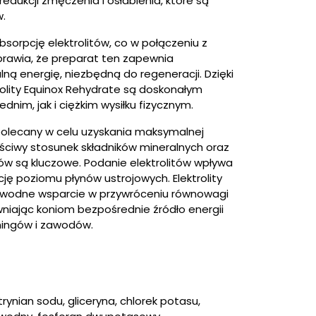
redukcji zmęczenia i osłabienia, które są
w.
bsorpcję elektrolitów, co w połączeniu z
rawia, że preparat ten zapewnia
ą energię, niezbędną do regeneracji. Dzięki
olity Equinox Rehydrate są doskonałym
nim, jak i ciężkim wysiłku fizycznym.
 polecany w celu uzyskania maksymalnej
aściwy stosunek składników mineralnych oraz
tów są kluczowe. Podanie elektrolitów wpływa
ję poziomu płynów ustrojowych. Elektrolity
awodne wsparcie w przywróceniu równowagi
ewniając koniom bezpośrednie źródło energii
ningów i zawodów.
trynian sodu, gliceryna, chlorek potasu,