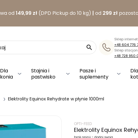
awa od
149,99 zł
(DPD Pickup do 10 kg)
|
od
299 zł
pozosta
Sklep interne
+48 604 776 

Sklep stacjo
+48 728 950 
Dla
Stajnia i
Pasze i
Dla
konia
pastwisko
suplementy
ko
Elektrolity Equinox Rehydrate w płynie 1000ml
OPTI-FEED
Elektrolity Equinox Reh
brak opinii - dodaj swoją