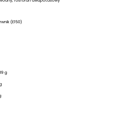
wodny, fosforan dwupotasowy
rwnik (E150)
39 g
g
g