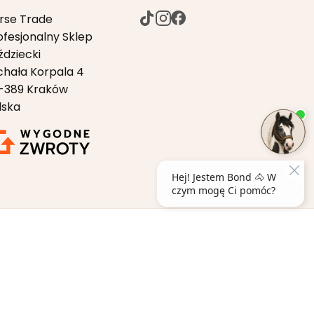
rse Trade
ofesjonalny Sklep
ździecki
chała Korpala 4
-389 Kraków
lska