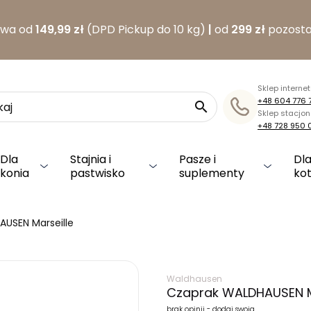
awa od
149,99 zł
(DPD Pickup do 10 kg)
|
od
299 zł
pozosta
Sklep interne
+48 604 776 

Sklep stacjo
+48 728 950 
Dla
Stajnia i
Pasze i
Dla
konia
pastwisko
suplementy
ko
USEN Marseille
Waldhausen
Czaprak WALDHAUSEN M
brak opinii - dodaj swoją