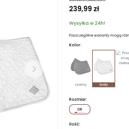
239,99 zł
Wysyłka w 24h!
Poszczególne warianty mogą różn
Kolor:
niebi
Next
czarny
biały
Rozmiar:
DR
Ilość: