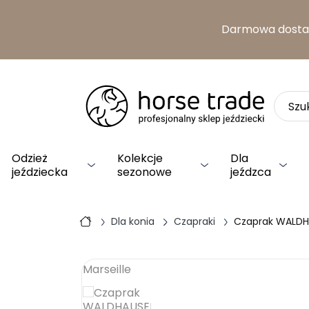
Darmowa dost
Odzież
Kolekcje
Dla
jeździecka
sezonowe
jeźdzca
Dla konia
Czapraki
Czaprak WALDHA