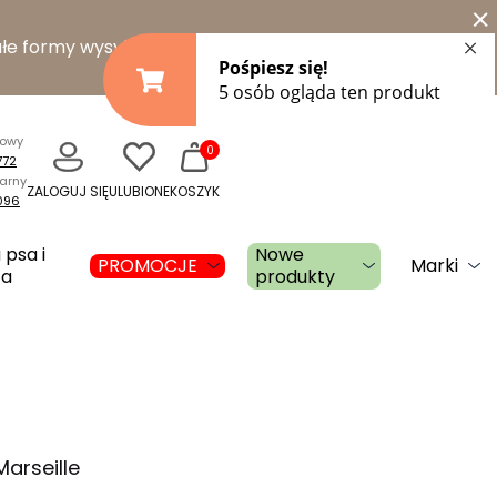
×
łe formy wysyłki
towy
0
772
narny
ZALOGUJ SIĘ
ULUBIONE
KOSZYK
096
 psa i
Nowe
PROMOCJE
Marki
ta
produkty
arseille