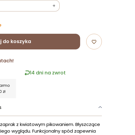
+
e
j do koszyka
favorite_border
atach!
14 dni na zwrot
darmo
0 zł
4
i czaprak z kwiatowym pikowaniem. Błyszczące
kiego wyglądu. Funkcjonalny spód zapewnia