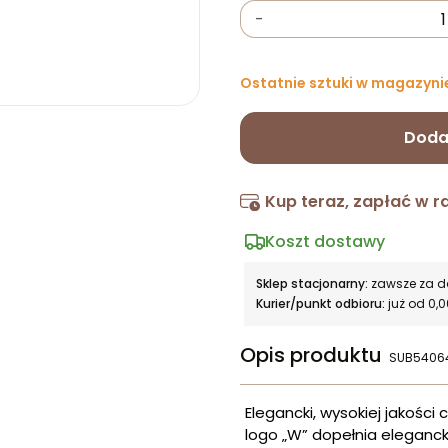
-
Ostatnie sztuki w magazyni
Doda
Kup teraz, zapłać w r
Koszt dostawy
Sklep stacjonarny:
zawsze za 
Kurier/punkt odbioru:
już od 0,0
Opis produktu
SUB5406
Elegancki, wysokiej jakośc
logo „W” dopełnia eleganc