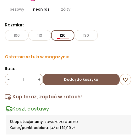
beżowy
neon róż
żółty
Rozmiar:
100
110
120
130
Ostatnie sztuki w magazynie
Ilość:
-
+
Dodaj do koszyka
favorite_border
Kup teraz, zapłać w ratach!
Koszt dostawy
Sklep stacjonarny:
zawsze za darmo
Kurier/punkt odbioru:
już od 14,99 zł