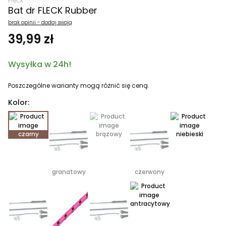
Fleck
Bat dr FLECK Rubber
brak opinii - dodaj swoją
39,99 zł
Wysyłka w 24h!
Poszczególne warianty mogą różnić się ceną.
Kolor:
czarny
brązowy
niebieski
granatowy
czerwony
antracytowy