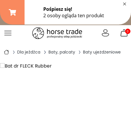
×
Darmowa dostawa od
149,99 zł
(DPD Pickup do 10 kg)
|
od
299 zł
pozostałe formy wysyłki
0
Dla jeźdźca
Baty, palcaty
Baty ujeżdżeniowe