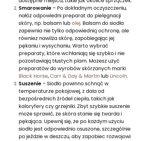
dostępne miejsca, takie jak okolice sprzączek.
Smarowanie
– Po dokładnym oczyszczeniu,
nałóż odpowiedni preparat do pielęgnacji
skóry, np. balsam lub
olej
. Balsam do siodła
zapewnia nie tylko odpowiednią ochronę, ale
również nawilża skórę, zapobiegając jej
pękaniu i wysychaniu. Warto wybrać
preparaty, które wchłaniają się szybko i nie
pozostawiają tłustych plam. Możesz użyć
preparatów do wyrobów skórzanych marki
Black Horse
,
Carr & Day & Martin
lub
Lincoln
.
Suszenie
– Siodło powinno schnąć w
temperaturze pokojowej, z dala od
bezpośrednich źródeł ciepła, takich jak
kaloryfery czy grzejniki. Zbyt szybkie suszenie
może sprawić, że skóra stanie się twarda i
pękająca. Upewnij się, że po każdym użyciu
siodło jest odpowiednio osuszone, szczególnie
po jeździe w deszczu, aby zapobiec rozwojowi